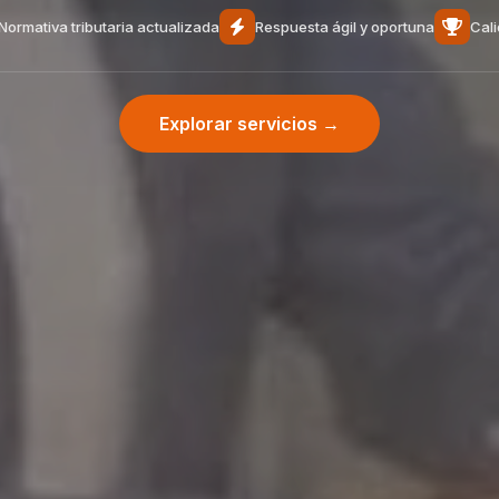
Normativa tributaria actualizada
Respuesta ágil y oportuna
Cali
Explorar servicios →